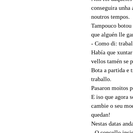
conseguira unha 
noutros tempos.
Tampouco botou m
que alguén lle ga
- Como di: traba
Había que xuntar 
vellos tamén se p
Bota a partida e 
traballo.
Pasaron moitos po
E iso que agora s
cambie o seu modo
quedan!
Nestas datas anda
- O concello insi