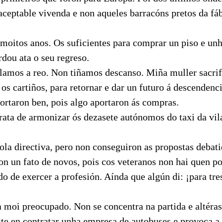
aceptable vivenda e non aqueles barracóns pretos da fá
oitos anos. Os suficientes para comprar un piso e unh
rdou ata o seu regreso.
llamos a reo. Non tiñamos descanso. Miña muller sacri
os cartiños, para retornar e dar un futuro á descendenc
ortaron ben, pois algo aportaron ás compras.
trata de armonizar ós dezasete autónomos do taxi da vil
la directiva, pero non conseguiron as propostas debati
on un fato de novos, pois cos veteranos non hai quen po
 de exercer a profesión. Aínda que algún di: ¡para tre
 moi preocupado. Non se concentra na partida e altéras
ste en contratar unha empresa de autobuses e provoca a 