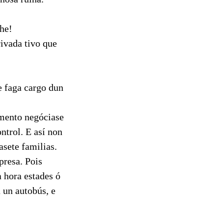
he!
ivada tivo que
e faga cargo dun
amento negóciase
ntrol. E así non
asete familias.
presa. Pois
a hora estades ó
 un autobús, e