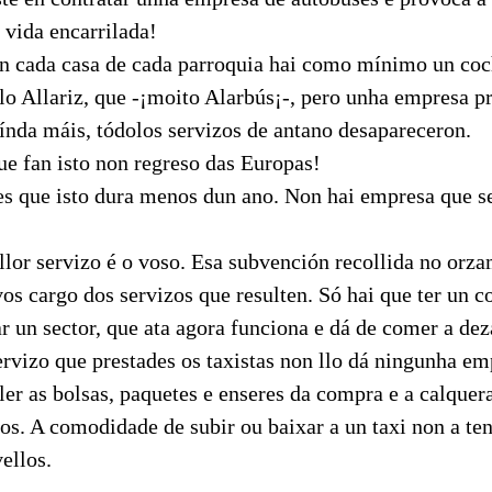
 vida encarrilada!
n cada casa de cada parroquia hai como mínimo un coc
 Allariz, que -¡moito Alarbús¡-, pero unha empresa pr
índa máis, tódolos servizos de antano desapareceron.
ue fan isto non regreso das Europas!
es que isto dura menos dun ano. Non hai empresa que s
llor servizo é o voso. Esa subvención recollida no orz
os cargo dos servizos que resulten. Só hai que ter un co
nar un sector, que ata agora funciona e dá de comer a dez
ervizo que prestades os taxistas non llo dá ningunha em
ler as bolsas, paquetes e enseres da compra e a calquer
os. A comodidade de subir ou baixar a un taxi non a ten
ellos.