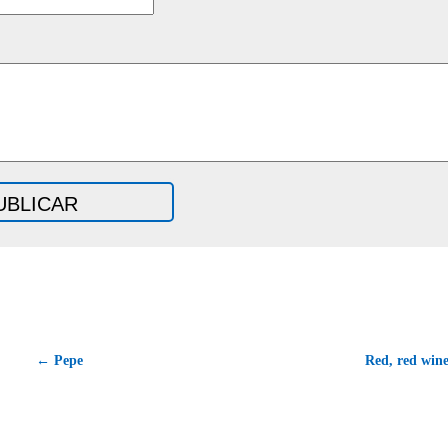
← Pepe
Red, red win