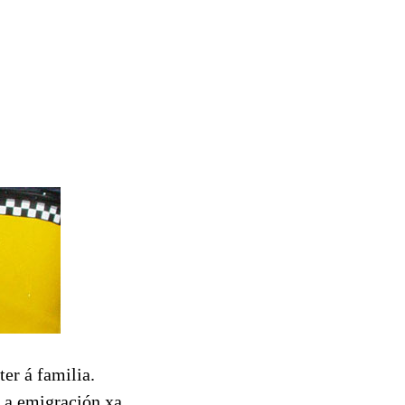
er á familia.
e a emigración xa