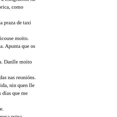
brica, como
a praza de taxi
ficouse moito.
ia. Apunta que os
a. Danlle moito
das nas reunións.
ida, nin quen lle
s días que me
e.
nosa ruina.