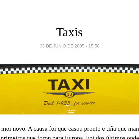
Taxis
03 DE JUNIO DE 2005 - 15:56
oi novo. A causa foi que casou pronto e tiña que mant
 primeiros que foron para Europa. Foi dos últimos ond