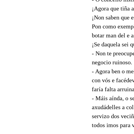
¡Agora que tiña a
¡Non saben que e
Pon como exemplo
botar man del e a
¡Se daquela sei q
- Non te preocup
negocio ruinoso.
- Agora ben o me
con vós e facédev
faría falta arrui
- Máis aínda, o s
axudádelles a col
servizo dos veciñ
todos imos para v