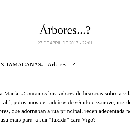
Árbores...?
27 DE ABRIL DE 2017 - 22:01
AS TAMAGANAS-. Árbores…?
 María: -Contan os buscadores de historias sobre a vil
, aló, polos anos derradeiros do século dezanove, uns 
ores, que adornaban a rúa principal, recén adecentada p
sa máis para a súa “fuxida” cara Vigo?