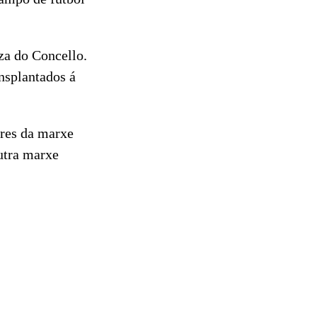
za do Concello.
ansplantados á
ores da marxe
utra marxe