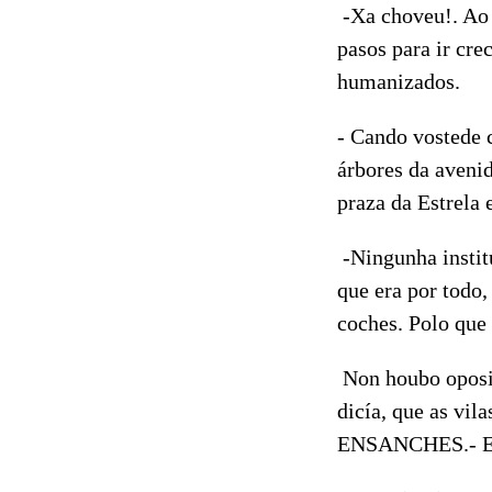
-Xa choveu!. Ao p
pasos para ir cre
humanizados.
- Cando vostede c
árbores da avenid
praza da Estrela 
-Ningunha institu
que era por todo,
coches. Polo que 
Non houbo oposic
dicía, que as vil
ENSANCHES.- E V