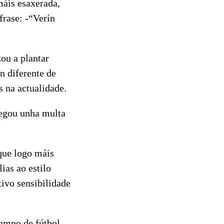
áis esaxerada,
rase: -“Verín
ou a plantar
n diferente de
s na actualidade.
hegou unha multa
 que logo máis
ias ao estilo
tivo sensibilidade
campo de fútbol