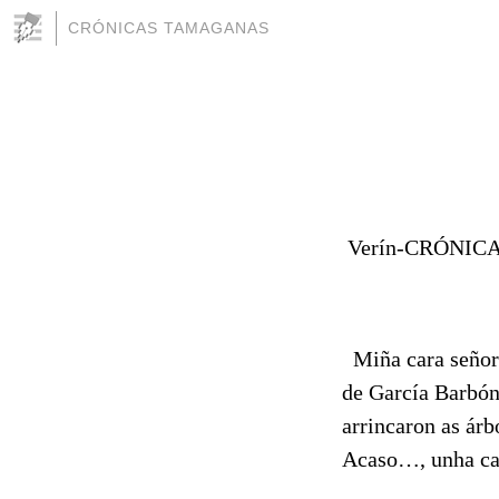
CRÓNICAS TAMAGANAS
Verín-CRÓNIC
Miña cara señora
de García Barbón
arrincaron as árb
Acaso…, unha cau