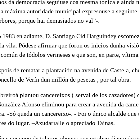
os da democracia seguiuse coa mesma tónica e aínda m
a máxima autoridade municipal expresouse a seguinte f
rbores, porque hai demasiados no val”-.
o 1983 en adiante, D. Santiago Cid Harguindey escomez
da vila. Pódese afirmar que foron os inicios dunha visió
común de tódolos verineses e que son, en parte, vítima
pois de rematar a plantación na avenida de Castela, c
ncello de Verín dun millón de pesetas , por tal obra.
breiroá plantou cancereixos ( serval de los cazadores)
González Afonso eliminou para crear a avenida da camel
ra. -Só queda un cancereixo-. - Foi o único alcalde que 
res do lugar. –Axudaríalle o apreciado Tainas.
 se ocupou de talar os chopos que estaban diante do 