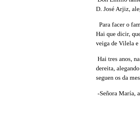
D. José Arjiz, al
Para facer o fam
Hai que dicir, qu
veiga de Vilela e
Hai tres anos, na
dereita, alegand
seguen os da m
-Señora María, an
Verín, 27
Adolfo