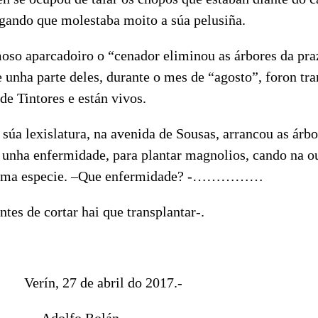
egando que molestaba moito a súa pelusiña.
oso aparcadoiro o “cenador eliminou as árbores da pra
e unha parte deles, durante o mes de “agosto”, foron tr
 de Tintores e están vivos.
 súa lexislatura, na avenida de Sousas, arrancou as árb
o unha enfermidade, para plantar magnolios, cando na o
esma especie. –Que enfermidade? -……………
tes de cortar hai que transplantar-.
 de abril do 2017.-
 Rolán.-