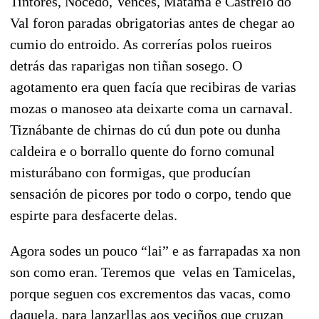
Tintores, Nocedo, Vences, Matamá e Castrelo do
Val foron paradas obrigatorias antes de chegar ao
cumio do entroido. As correrías polos rueiros
detrás das raparigas non tiñan sosego. O
agotamento era quen facía que recibiras de varias
mozas o manoseo ata deixarte coma un carnaval.
Tiznábante de chirnas do cú dun pote ou dunha
caldeira e o borrallo quente do forno comunal
misturábano con formigas, que producían
sensación de picores por todo o corpo, tendo que
espirte para desfacerte delas.
Agora sodes un pouco “lai” e as farrapadas xa non
son como eran. Teremos que velas en Tamicelas,
porque seguen cos excrementos das vacas, como
daquela, para lanzarllas aos veciños que cruzan