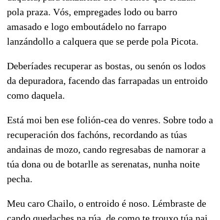
pola praza. Vós, empregades lodo ou barro
amasado e logo emboutádelo no farrapo
lanzándollo a calquera que se perde pola Picota.
Deberíades recuperar as bostas, ou senón os lodos
da depuradora, facendo das farrapadas un entroido
como daquela.
Está moi ben ese folión-cea do venres. Sobre todo a
recuperación dos fachóns, recordando as túas
andainas de mozo, cando regresabas de namorar a
túa dona ou de botarlle as serenatas, nunha noite
pecha.
Meu caro Chailo, o entroido é noso. Lémbraste de
cando quedaches na rúa, de como te trouxo túa nai