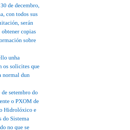
e 30 de decembro,
a, con todos sus
itación, serán
 obtener copias
formación sobre
ello unha
 os solicites que
da normal dun
 de setembro do
mente o PXOM de
do Hidrolóxico e
s do Sistema
do no que se