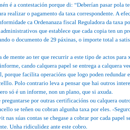
én é a contestación porque di: “Deberían pasar pola te
ra realizar o pagamento da taxa correspondente. A efec
onformidade ca Ordenanaza fiscal Reguladora da taxa po
administrativos que establece que cada copia ten un pr
ando o documento de 29 páxinas, o importe total a sati
de mente ao ter que recurrir a este tipo de actos para 
informe, cando calquera papel se entrega a calquera ve
el, porque facilita operacións que logo poden redundar 
elllo. Polo contrario leva a pensar que hai outros inter
pero só é un informe, non un plano, que si axuda.
preguntarse por outras certificacións ou calquera outro
ncello se teñen ou cobran algunha taxa por eles. -Segur
vit nas súas contas se chegase a cobrar por cada papel s
te. Unha ridiculidez ante este cobro.