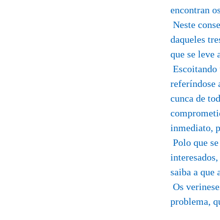
encontran os
Neste conse
daqueles tre
que se leve 
Escoitando 
referíndose 
cunca de tod
comprometida
inmediato, p
Polo que se 
interesados,
saiba a que 
Os verineses
problema, qu
Verín