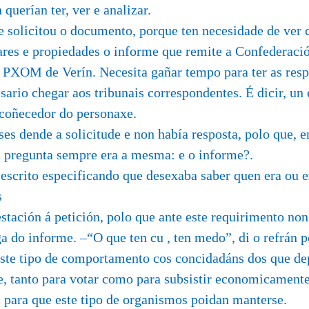
 querían ter, ver e analizar.
 solicitou o documento, porque ten necesidade de ver 
ares e propiedades o informe que remite a Confederaci
 PXOM de Verín. Necesita gañar tempo para ter as res
esario chegar aos tribunais correspondentes. É dicir, un
 coñecedor do personaxe.
s dende a solicitude e non había resposta, polo que, 
a pregunta sempre era a mesma: e o informe?.
scrito especificando que desexaba saber quen era ou e
s
stación á petición, polo que ante este requirimento n
ga do informe. –“O que ten cu , ten medo”, di o refrán p
este tipo de comportamento cos concidadáns dos que d
e, tanto para votar como para subsistir economicamente
 para que este tipo de organismos poidan manterse.