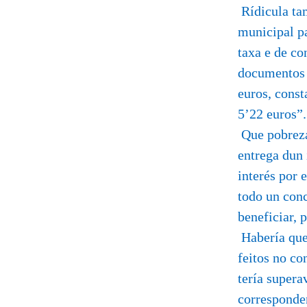
Rídicula tam
municipal pa
taxa e de c
documentos 
euros, const
5’22 euros”.
Que pobreza 
entrega dun 
interés por 
todo un conc
beneficiar, 
Habería que 
feitos no co
tería supera
corresponden