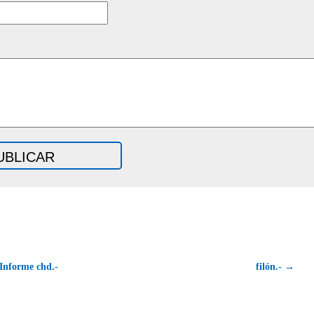
Informe chd.-
filón.- →