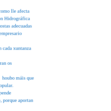
como lle afecta
ón Hidrográfica
postas adecuadas
 empresario
en cada xuntanza
ran os
on houbo máis que
opular.
epende
, porque aportan