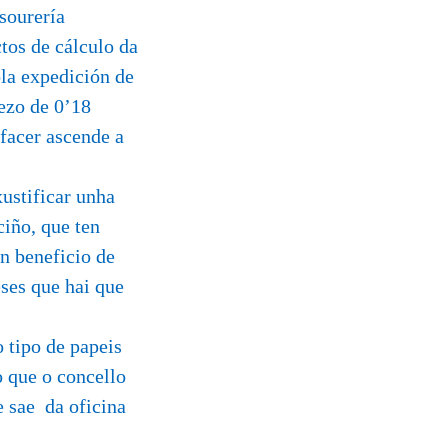
sourería
tos de cálculo da
la expedición de
ezo de 0’18
sfacer ascende a
xustificar unha
ciño, que ten
en beneficio de
eses que hai que
 tipo de papeis
o que o concello
e sae da oficina