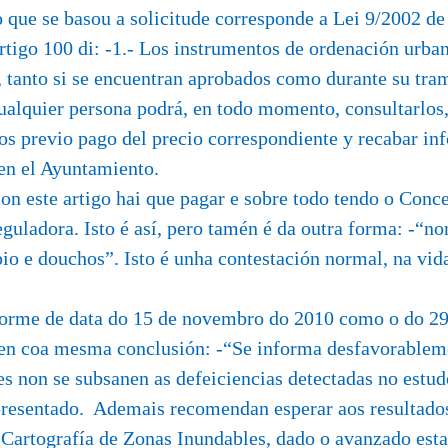
 que se basou a solicitude corresponde a Lei 9/2002 d
rtigo 100 di: -1.- Los instrumentos de ordenación urban
tanto si se encuentran aprobados como durante su tram
ualquier persona podrá, en todo momento, consultarlos,
s previo pago del precio correspondiente y recabar in
en el Ayuntamiento.
n este artigo hai que pagar e sobre todo tendo o Conc
guladora. Isto é así, pero tamén é da outra forma: -“non
io e douchos”. Isto é unha contestación normal, na vi
orme de data do 15 de novembro do 2010 como o do 29
en coa mesma conclusión: -“Se informa desfavorable
s non se subsanen as defeiciencias detectadas no estu
presentado. Ademais recomendan esperar aos resultado
 Cartografía de Zonas Inundables, dado o avanzado esta