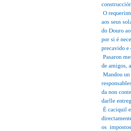
construcción
O requerinte
aos seus sol
do Douro ao
por si é nec
precavido e
Pasaron mese
de amigos, 
Mandou un e
responsable
da non conte
darlle entre
É caciquil 
directament
os impostos