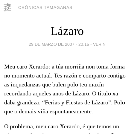
CRÓNICAS TAMAGANAS
Lázaro
29 DE MARZO DE 2007 - 20:15
-
VERÍN
Meu caro Xerardo: a túa morriña non toma forma
no momento actual. Tes razón e comparto contigo
as inquedanzas que bulen polo teu maxín
recordando aqueles anos de Lázaro. O título xa
daba grandeza: “Ferias y Fiestas de Lázaro”. Polo
que o demais viña espontaneamente.
O problema, meu caro Xerardo, é que temos un