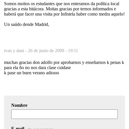
Somos moitos os estudantes que nos enteramos da política local
gracias a esta bitácora. Moitas gracias por ternos informados e
haberá que facer una visita por Infistela haber como medra aquelo!
Un saúdo dende Madrid,
ivan y dani -
26 de junio de 2009 - 19:11
muchas gracias don adolfo por aprobarnos y enseñarnos k penas k
para ela ño no nos dara clase cuidase
k pase un buen verano adiosss
Nombre
E-mail